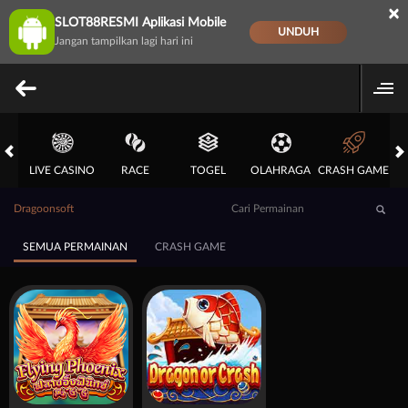
×
SLOT88RESMI Aplikasi Mobile
UNDUH
Jangan tampilkan lagi hari ini
S
LIVE CASINO
RACE
TOGEL
OLAHRAGA
CRASH GAME
Dragoonsoft
SEMUA PERMAINAN
CRASH GAME