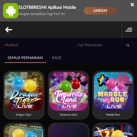
×
SLOT88RESMI Aplikasi Mobile
UNDUH
Jangan tampilkan lagi hari ini
MarbleX
SEMUA PERMAINAN
RACE
Dragon Tiger
Tomorrow land
Marble Run