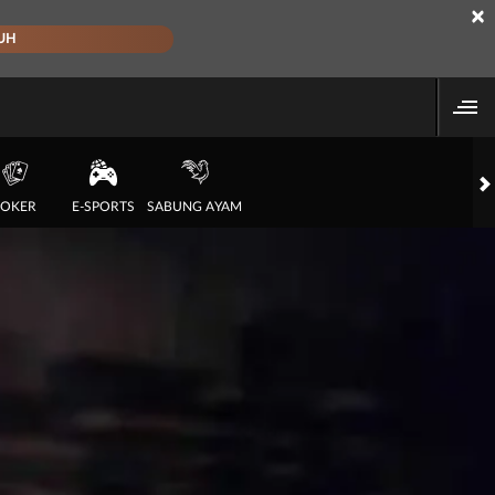
×
UH
POKER
E-SPORTS
SABUNG AYAM