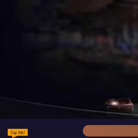
Tap Me!