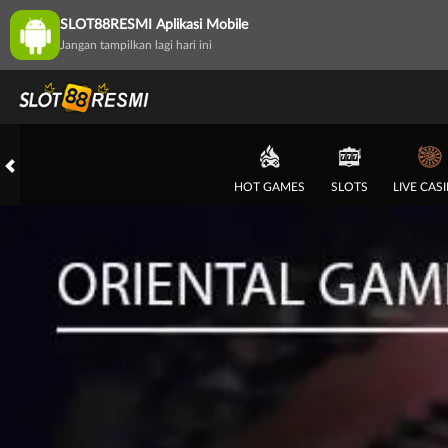
SLOT88RESMI Aplikasi Mobile
Jangan tampilkan lagi hari ini
HOT GAMES
SLOTS
LIVE CAS