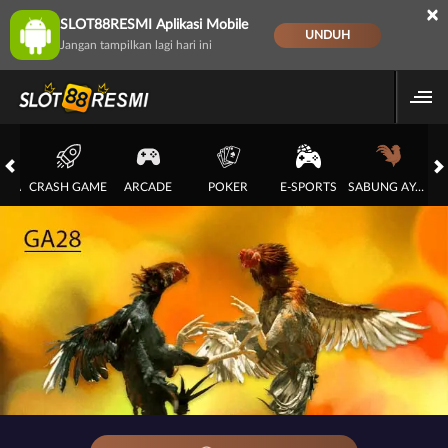
×
SLOT88RESMI Aplikasi Mobile
UNDUH
Jangan tampilkan lagi hari ini
AGA
CRASH GAME
ARCADE
POKER
E-SPORTS
SABUNG AYAM