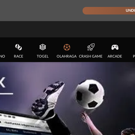
UND
INO
RACE
TOGEL
OLAHRAGA
CRASH GAME
ARCADE