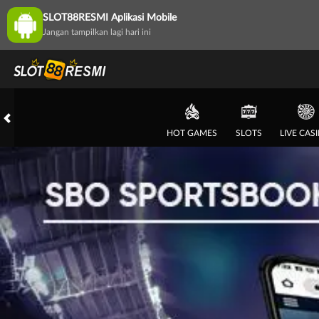
SLOT88RESMI Aplikasi Mobile
Jangan tampilkan lagi hari ini
HOT GAMES
SLOTS
LIVE CAS