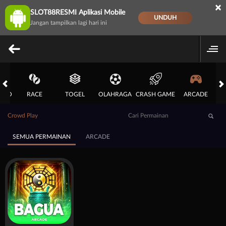
×
SLOT88RESMI Aplikasi Mobile
UNDUH
Jangan tampilkan lagi hari ini
SINO
RACE
TOGEL
OLAHRAGA
CRASH GAME
ARCADE
Crowd Play
SEMUA PERMAINAN
ARCADE