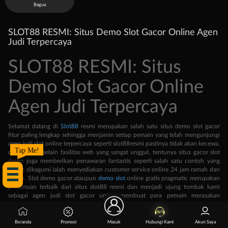
Bagua
SLOT88 RESMI: Situs Demo Slot Gacor Online Agen
Judi Terpercaya
SLOT88 RESMI: Situs
Demo Slot Gacor Online
Agen Judi Terpercaya
Selamat datang di
Slot88
resmi merupakan salah satu situs demo slot gacor
fitur paling lengkap sehingga menjamin setiap pemain yang telah mengunjungi
agen judi slot online terpercaya seperti slot88resmi pastinya tidak akan kecewa,
Tap Me!
dikarenakan selain fasilitas web yang sangat unggul, tentunya situs gacor slot
demo juga memberikan penawaran fantastis seperti salah satu contoh yang
paling dikagumi ialah menyediakan customer service online 24 jam ramah dan
sopan. Slot demo gacor ataupun
demo slot
online gratis pragmatic merupakan
penemuan terbaik dari situs slot88 resmi dan menjadi ujung tombak kami
sebagai agen judi slot gacor untuk membuat para pemain merasakan
kenyamanan yang tak bisa didapatkan di situs gacor terpercaya lainnya dan
selaku agen slot online kualitas tertinggi, kami juga memberikan berbagai jenis
provider permainan seru terkemuka di Indonesia seperti Pragmatic Play, Slot88,
Beranda
Promosi
Masuk
Hubungi Kami
Akun Saya