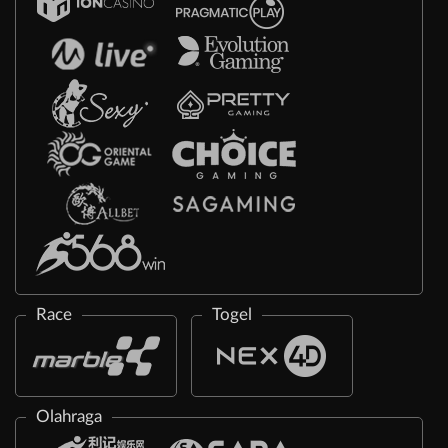
Race
Togel
Olahraga