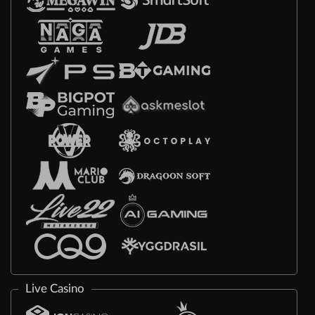
Live Casino