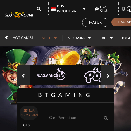
BHS
Live
Ve
Chat
Mo
INDONESIA
DAFTA
MASUK
IDR
12,733,007,
HOT GAMES
SLOTS
LIVE CASINO
RACE
TOG
BTGAMING
SEMUA
PERMAINAN
SLOTS