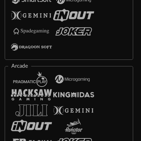
Arcade