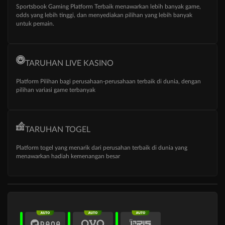
Sportsbook Gaming Platform Terbaik menawarkan lebih banyak game,
odds yang lebih tinggi, dan menyediakan pilihan yang lebih banyak
untuk pemain.
TARUHAN LIVE KASINO
Platform Pilihan bagi perusahaan-perusahaan terbaik di dunia, dengan
pilihan variasi game terbanyak
TARUHAN TOGEL
Platform togel yang menarik dari perusahan terbaik di dunia yang
menawarkan hadiah kemenangan besar