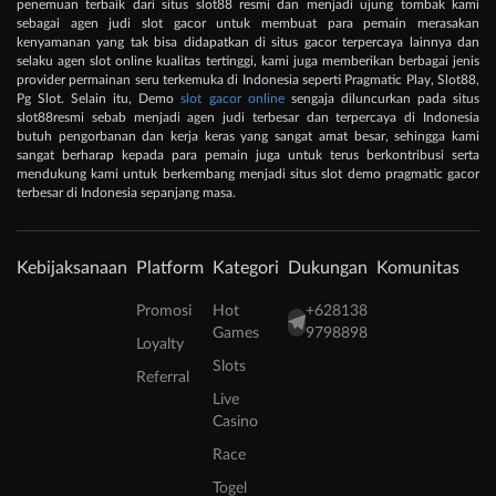
penemuan terbaik dari situs slot88 resmi dan menjadi ujung tombak kami
sebagai agen judi slot gacor untuk membuat para pemain merasakan
kenyamanan yang tak bisa didapatkan di situs gacor terpercaya lainnya dan
selaku agen slot online kualitas tertinggi, kami juga memberikan berbagai jenis
provider permainan seru terkemuka di Indonesia seperti Pragmatic Play, Slot88,
Pg Slot. Selain itu, Demo
slot gacor online
sengaja diluncurkan pada situs
slot88resmi sebab menjadi agen judi terbesar dan terpercaya di Indonesia
butuh pengorbanan dan kerja keras yang sangat amat besar, sehingga kami
sangat berharap kepada para pemain juga untuk terus berkontribusi serta
mendukung kami untuk berkembang menjadi situs slot demo pragmatic gacor
terbesar di Indonesia sepanjang masa.
Kebijaksanaan
Platform
Kategori
Dukungan
Komunitas
Promosi
Hot
+628138
Games
9798898
Loyalty
Slots
Referral
Live
Casino
Race
Togel