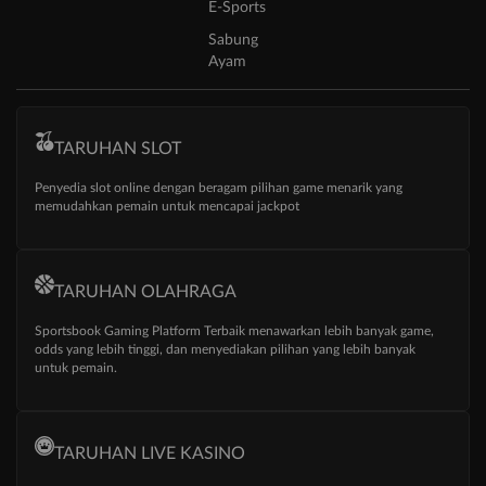
E-Sports
Sabung
Ayam
TARUHAN SLOT
Penyedia slot online dengan beragam pilihan game menarik yang
memudahkan pemain untuk mencapai jackpot
TARUHAN OLAHRAGA
Sportsbook Gaming Platform Terbaik menawarkan lebih banyak game,
odds yang lebih tinggi, dan menyediakan pilihan yang lebih banyak
untuk pemain.
TARUHAN LIVE KASINO