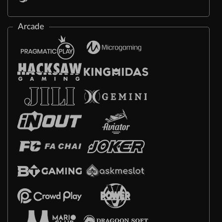
Arcade