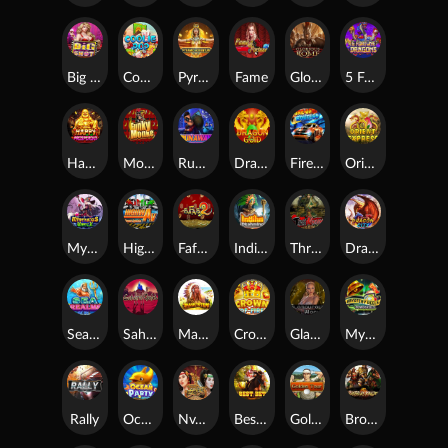
Big Shot
Cookie Pop
Pyramid Adventure
Fame
Glorious Rome
5 Fortune Dragon
Happy Prosperous
Monkey Slots
Runaway
Dragon Gold
Fire of Route 66
Orient
Mysterious Witch
Highway King
Fafafa2
Indihn Dkehming
Three Kingdoms
Dragon City
Sea Realms
Sahara Gold
Magic Totem
Crown Of Fire
Glamourous World
Mystery Reels Power Reels
Rally
Ocean Party
NvXia
Best Bet
Golden Tour
Brothers Kingdom