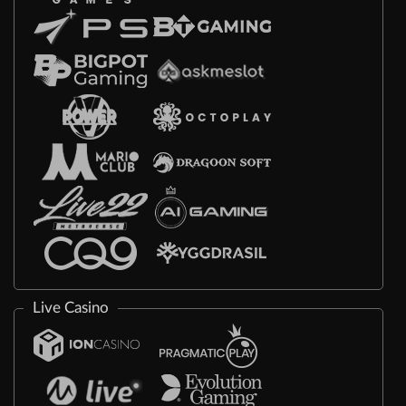
Live Casino