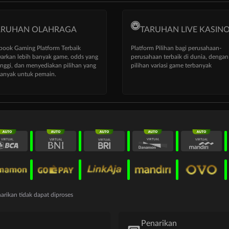
ARUHAN OLAHRAGA
TARUHAN LIVE KASIN
book Gaming Platform Terbaik
Platform Pilihan bagi perusahaan-
rkan lebih banyak game, odds yang
perusahaan terbaik di dunia, dengan
tinggi, dan menyediakan pilihan yang
pilihan variasi game terbanyak
banyak untuk pemain.
arikan tidak dapat diproses
Penarikan