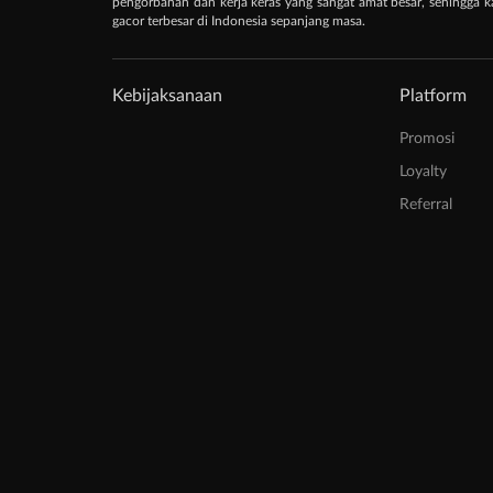
pengorbanan dan kerja keras yang sangat amat besar, sehingga 
gacor terbesar di Indonesia sepanjang masa.
Kebijaksanaan
Platform
Promosi
Loyalty
Referral