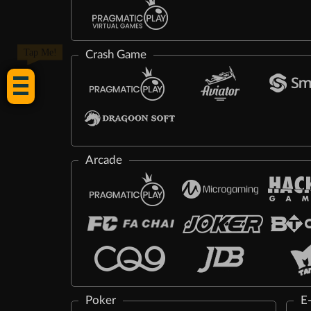
Tap Me!
Crash Game
Arcade
Poker
E