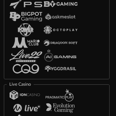
Live Casino