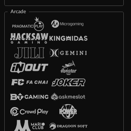
Arcade