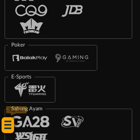
Poker
E-Sports
Sabung Ayam
Tap Me!