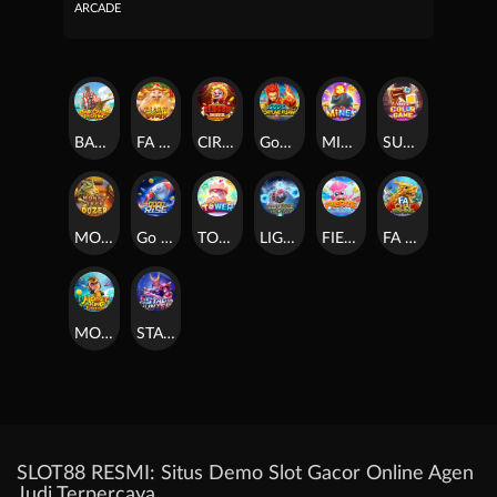
ARCADE
BAO CHUAN FISHING
FA CHAI DOZER
CIRCUS DOZER
Gods Fortune Fishing
MINES
SUPER COLOR GAME
MONEY TREE DOZER
Go Go Rise
TOWER
LIGHTNING BOMB
FIERCE FISHING
FA CHAI FISHING
MONKEY KING FISHING
STAR HUNTER
SLOT88 RESMI: Situs Demo Slot Gacor Online Agen
Judi Terpercaya