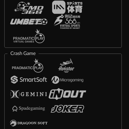
Crash Game