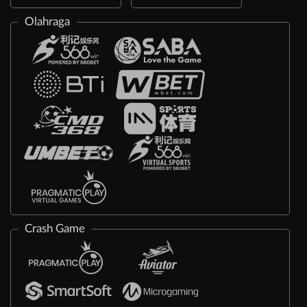
Olahraga
Crash Game