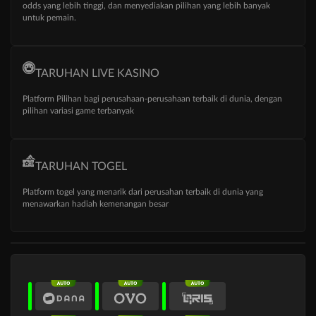
odds yang lebih tinggi, dan menyediakan pilihan yang lebih banyak
untuk pemain.
TARUHAN LIVE KASINO
Platform Pilihan bagi perusahaan-perusahaan terbaik di dunia, dengan
pilihan variasi game terbanyak
TARUHAN TOGEL
Platform togel yang menarik dari perusahan terbaik di dunia yang
menawarkan hadiah kemenangan besar