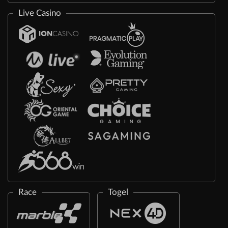
Live Casino
Race
Togel