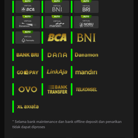
* Selama bank maintenance dan bank offline deposit dan penarikan
tidak dapat diproses