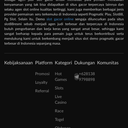
kenyamanan yang tak bisa didapatkan di situs gacor terpercaya lainnya dan
selaku agen slot online kualitas tertinggi, kami juga memberikan berbagai jenis
provider permainan seru terkemuka di Indonesia seperti Pragmatic Play, Slot88,
Pg Slot. Selain itu, Demo
slot gacor online
sengaja diluncurkan pada situs
slot88resmi sebab menjadi agen judi terbesar dan terpercaya di Indonesia
butuh pengorbanan dan kerja keras yang sangat amat besar, sehingga kami
sangat berharap kepada para pemain juga untuk terus berkontribusi serta
mendukung kami untuk berkembang menjadi situs slot demo pragmatic gacor
terbesar di Indonesia sepanjang masa.
Kebijaksanaan
Platform
Kategori
Dukungan
Komunitas
Promosi
Hot
+628138
Games
9798898
Loyalty
Slots
Referral
Live
Casino
Race
Togel