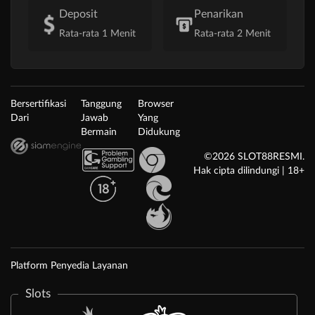
Deposit
Penarikan
Rata-rata 1 Menit
Rata-rata 2 Menit
Bersertifikasi
Tanggung
Browser
Dari
Jawab
Yang
Bermain
Didukung
©2026 SLOT88RESMI.
Hak cipta dilindungi | 18+
Platform Penyedia Layanan
Slots