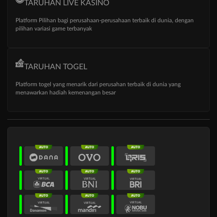
TARUHAN LIVE KASINO
Platform Pilihan bagi perusahaan-perusahaan terbaik di dunia, dengan
pilihan variasi game terbanyak
TARUHAN TOGEL
Platform togel yang menarik dari perusahan terbaik di dunia yang
menawarkan hadiah kemenangan besar