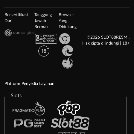
Bersertifikasi
Tanggung
Browser
Dari
Jawab
Yang
Bermain
Didukung
©2026 SLOT88RESMI.
Hak cipta dilindungi | 18+
Platform Penyedia Layanan
Slots