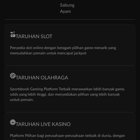
Sabung
Ayam
TARUHAN SLOT
Penyedia slot online dengan beragam pilihan game menarik yang
memudahkan pemain untuk mencapai jackpot
TARUHAN OLAHRAGA
Sportsbook Gaming Platform Terbaik menawarkan lebih banyak game,
odds yang lebih tinggi, dan menyediakan pilihan yang lebih banyak
untuk pemain.
TARUHAN LIVE KASINO
Platform Pilihan bagi perusahaan-perusahaan terbaik di dunia, dengan