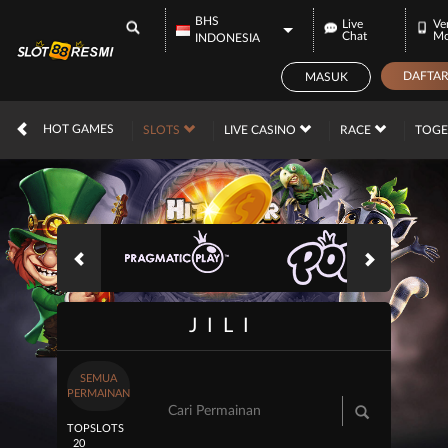
BHS
Live
Ve
Chat
Mo
INDONESIA
DAFTA
MASUK
IDR
12,688,973,
HOT GAMES
SLOTS
LIVE CASINO
RACE
TOG
JILI
SEMUA
PERMAINAN
TOP
SLOTS
20