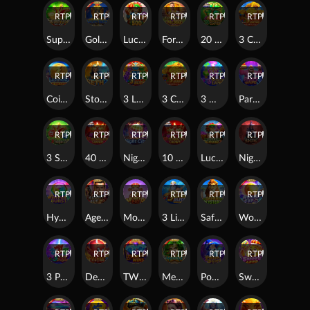
RTP
95%
RTP
90%
RTP
85%
RTP
82%
RTP
93%
RTP
79%
Super Ace Deluxe
Golden Queen
Lucky Jaguar 500
Fortune Gems Legend
20 Blazing Clover
3 Coin Wild Tiger
RTP
82%
RTP
91%
RTP
90%
RTP
79%
RTP
86%
RTP
87%
Coin of Lightning
Storm of Seth 2
3 Lucky Baozhu
3 Coin Golden OX
3 Witch's Lamp
Party Ape
RTP
94%
RTP
81%
RTP
80%
RTP
93%
RTP
80%
RTP
88%
3 Super Ace
40 Sparkling Crown
Night City
10 Sparkling Crown
Lucky Jaguar 2
Nightfall Hunting
RTP
91%
RTP
85%
RTP
95%
RTP
89%
RTP
90%
RTP
85%
Hyper Burst
Agent Ace
Money Pot
3 Lightning Blitz
Safari Mystery
World Cup
RTP
83%
RTP
85%
RTP
95%
RTP
82%
RTP
93%
RTP
88%
3 Pot Dragons
Devil Fire 2
TWIN WINS
Medusa
Potion Wizard
Sweet Land