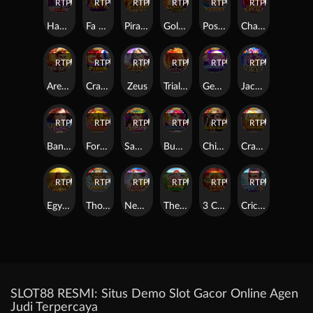
RTP
81%
RTP
86%
RTP
84%
RTP
93%
RTP
95%
RTP
85%
Happy Taxi
Fa Fa Fa
Pirate Queen
Golden Temple
Poseidon
Charge Buffalo Ascent
RTP
86%
RTP
90%
RTP
90%
RTP
80%
RTP
91%
RTP
96%
Arena Fighter
Crazy Pusher
Zeus
Trial of Phoenix
Gem Party
Jackpot Joker
RTP
90%
RTP
87%
RTP
86%
RTP
85%
RTP
87%
RTP
93%
Bangla Beauty
Fortune Tree
Samba
Bubble Beauty
Chin Shi Huang
Crazy Golden Bank
RTP
84%
RTP
86%
RTP
92%
RTP
83%
RTP
95%
RTP
80%
Egypt's Glow
Thor X
Neko Fortune
The Pig House
3 Coin Treasures
Cricket Sah 75
SLOT88 RESMI: Situs Demo Slot Gacor Online Agen
Judi Terpercaya