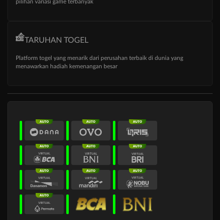
pilihan variasi game terbanyak
TARUHAN TOGEL
Platform togel yang menarik dari perusahan terbaik di dunia yang
menawarkan hadiah kemenangan besar