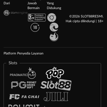
Dari
Jawab
Yang
Bermain
Didukung
©2026 SLOT88RESMI.
Hak cipta dilindungi | 18+
Platform Penyedia Layanan
Slots