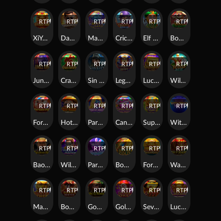
RTP
91%
RTP
79%
RTP
90%
RTP
83%
RTP
94%
RTP
81%
XiYangYang
Dabanggg
Magic Lamp
Cricket King 18
Elf Bingo
Bone Fortune
RTP
90%
RTP
84%
RTP
80%
RTP
85%
RTP
91%
RTP
96%
Jungle King
Crazy FaFaFa
Sin City
Legacy of Egypt
Lucky Goldbricks
Wild Ace
RTP
83%
RTP
91%
RTP
92%
RTP
91%
RTP
83%
RTP
79%
FortunePig
Hot Chilli
Party Night
Candy Baby
Super Rich
Witches Night
RTP
86%
RTP
95%
RTP
88%
RTP
84%
RTP
95%
RTP
87%
Bao boon chin
Wild Racer
Party Star
Book of Gold
Fortune Gems 3
War Of Dragons
RTP
89%
RTP
91%
RTP
86%
RTP
83%
RTP
82%
RTP
90%
Master Tiger
Bonus Hunter
God Of Martial
Golden Joker
SevenSevenSeven
Lucky Coming