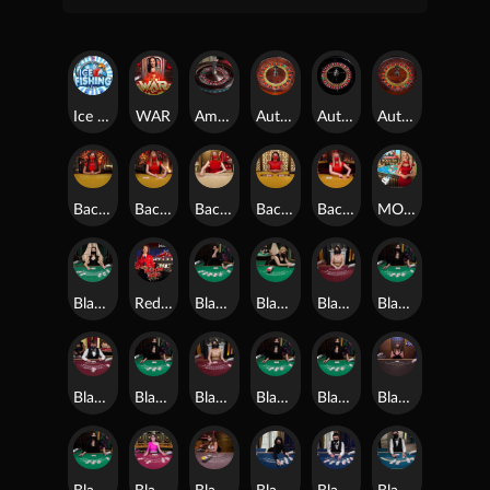
Ice Fishing
WAR
American_Roulette
Auto_Roulette
Auto_Roulette_La_Partage
Auto_Roulette_VIP
Baccarat_A
Baccarat_B
Baccarat_C
Baccarat_Control_Squeeze
Baccarat_Squeeze
MONOPOLY Roll'em
Blackjack_B
Red Baron RNG
Blackjack_C
Blackjack_D
Blackjack_Diamond_VIP
Blackjack_E
Blackjack_Fortune_VIP
Blackjack_G
Blackjack_Grand_VIP
Blackjack_H
Blackjack_I
Blackjack_Infinite