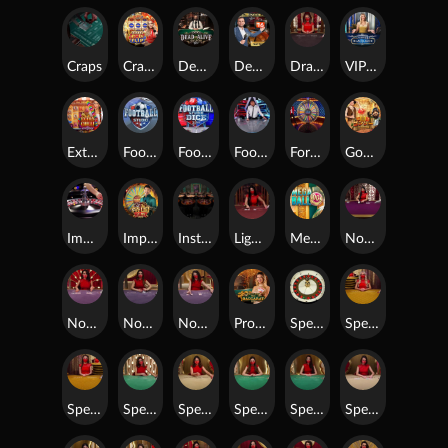
Craps
Crazy Coin Flip
Dead or Alive: Saloon
Deal or No Deal
Dragon_Tiger
VIP Always 6 Blackjack 1
Extra Chilli Epic Spin
Football Studio
Football Studio Dice
Football_Studio
Fortune_Wheel
Gonzo's Treasure Map
Immersive_Roulette
Imperial Quest
Instant_Roulette
Lightning_Baccarat
Mega Ball
No_Comm_Baccarat
No_Comm_Speed_Baccarat_A
No_Comm_Speed_Baccarat_B
No_Comm_Speed_Baccarat_C
Prosperity Tree Baccarat
Speed_Auto_Roulette
Speed_Baccarat_A
Speed_Baccarat_B
Speed_Baccarat_C
Speed_Baccarat_D
Speed_Baccarat_E
Speed_Baccarat_F
Speed_Baccarat_G