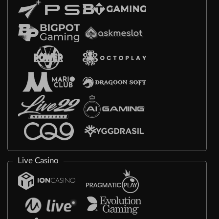
Live Casino