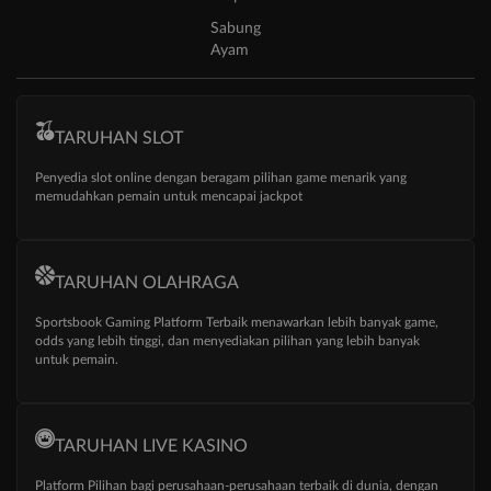
Sabung
Ayam
TARUHAN SLOT
Penyedia slot online dengan beragam pilihan game menarik yang
memudahkan pemain untuk mencapai jackpot
TARUHAN OLAHRAGA
Sportsbook Gaming Platform Terbaik menawarkan lebih banyak game,
odds yang lebih tinggi, dan menyediakan pilihan yang lebih banyak
untuk pemain.
TARUHAN LIVE KASINO
Platform Pilihan bagi perusahaan-perusahaan terbaik di dunia, dengan