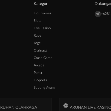
Kategori
Dukunga
Hot Games
+6281
Slots
Live Casino
Race
Togel
Olahraga
Crash Game
Arcade
Poker
E-Sports
Sabung Ayam
ARUHAN OLAHRAGA
TARUHAN LIVE KASIN