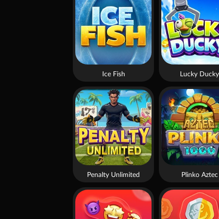
Ice Fish
Lucky Ducky
Penalty Unlimited
Plinko Aztec