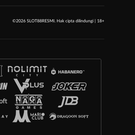
©2026 SLOT88RESMI. Hak cipta dilindungi | 18+