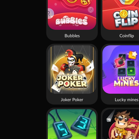
Bubbles
Сoinflip
Joker Poker
Lucky mines