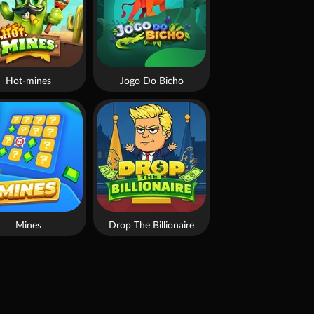
Hot-mines
Jogo Do Bicho
Mines
Drop The Billionaire