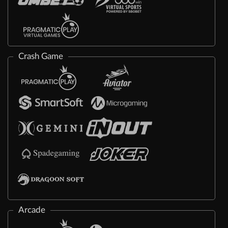
Crash Game
Arcade