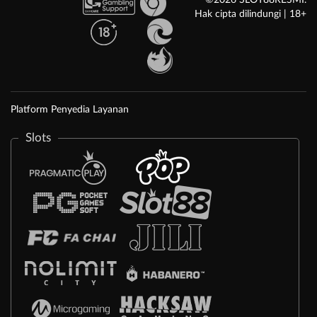
©2026 SLOT88RESMI.
Hak cipta dilindungi | 18+
Platform Penyedia Layanan
Slots