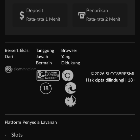
Deposit
Penarikan
Rata-rata 1 Menit
Rata-rata 2 Menit
Bersertifikasi
Tanggung
Browser
Dari
Jawab
Yang
Bermain
Didukung
©2026 SLOT88RESMI.
Hak cipta dilindungi | 18+
Platform Penyedia Layanan
Slots