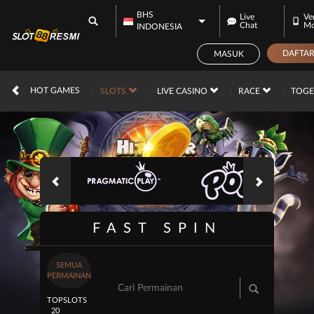
BHS
Live
Ve
Chat
Mo
INDONESIA
DAFTA
MASUK
IDR
12,669,970,
HOT GAMES
SLOTS
LIVE CASINO
RACE
TOG
FAST SPIN
SEMUA
PERMAINAN
TOP
SLOTS
20