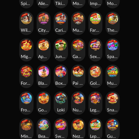
Spin and Win
Alien Smash
Tiki Rush
Money Empire
Imperial Majesty
Money Dragon
Wild Mafia
City of Jewels
Caribbean Riches
Muay Thai Fighter
Farm Of Fortune
The Maya Myth
Mighty Sevens
Apollo Ray of Luck
Jungle Quest
Ganesha Luck
Sexy Vegas
Space Conquest
Fortune Jewels III
Blade of Fortune
Boxing Fury
Pai Gow Ways
Golden Horse Ride
Mushroom Bandit
Frosty and Flamy
Goddess Of Egypt
Loki
Nutty Riches
Legend of Nian
Snake Treasure
Mining Bonanza
Beasts Of Luck
Sweet Frenzy
Nezha
Leprechaun Bonanza
Guardian of the Museum