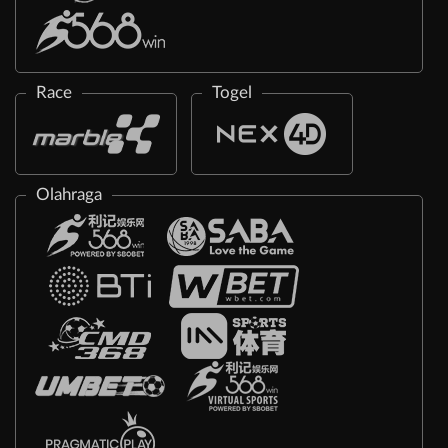
Race
Togel
Olahraga