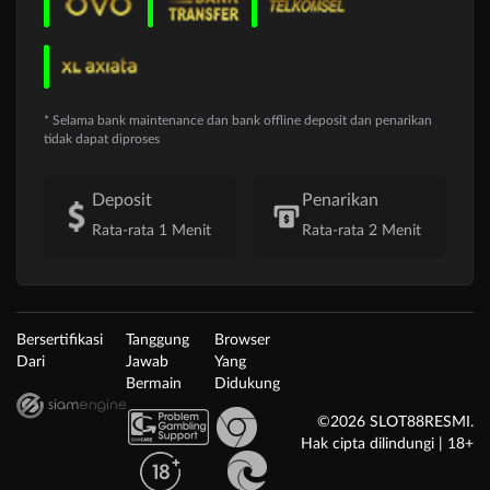
* Selama bank maintenance dan bank offline deposit dan penarikan
tidak dapat diproses
Deposit
Penarikan
Rata-rata 1 Menit
Rata-rata 2 Menit
Bersertifikasi
Tanggung
Browser
Dari
Jawab
Yang
Bermain
Didukung
©2026 SLOT88RESMI.
Hak cipta dilindungi | 18+