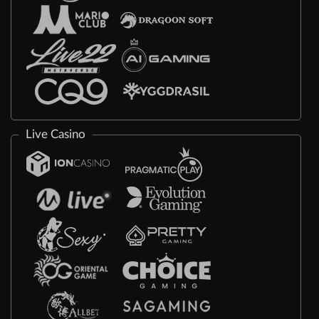
Live Casino