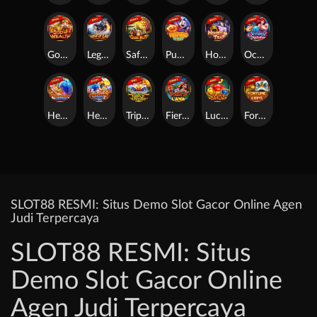
God Of Wealth
Legend Of Eagle
Safari Blitz
Pumpkins Go Lucky
Honey Trap
Oceanic Melodies
Heavenly Fortunes
Heavenly Fortunes 2
Triple Happiness
Fiery Lava
Lucky Fortune
Fortune Lions
SLOT88 RESMI: Situs Demo Slot Gacor Online Agen
Judi Terpercaya
SLOT88 RESMI: Situs
Demo Slot Gacor Online
Agen Judi Terpercaya