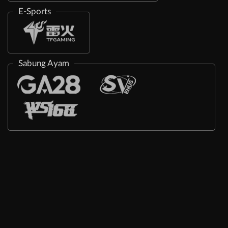
E-Sports
Sabung Ayam