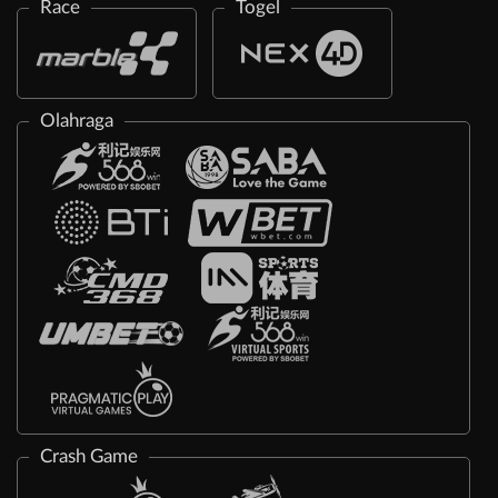
Race
Togel
Olahraga
Crash Game