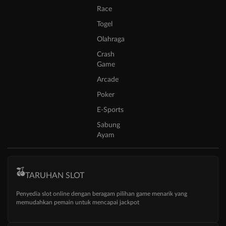
Race
Togel
Olahraga
Crash
Game
Arcade
Poker
E-Sports
Sabung
Ayam
TARUHAN SLOT
Penyedia slot online dengan beragam pilihan game menarik yang
memudahkan pemain untuk mencapai jackpot