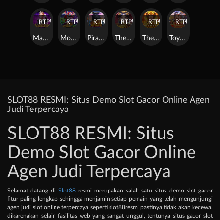
RTP
87%
RTP
89%
RTP
91%
RTP
84%
RTP
82%
RTP
80%
Magician
Monster Pop
Pirate Attack
The Beauties
The Pharaoh
Toy Soldiers
SLOT88 RESMI: Situs Demo Slot Gacor Online Agen
Judi Terpercaya
SLOT88 RESMI: Situs
Demo Slot Gacor Online
Agen Judi Terpercaya
Selamat datang di
Slot88
resmi merupakan salah satu situs demo slot gacor
fitur paling lengkap sehingga menjamin setiap pemain yang telah mengunjungi
agen judi slot online terpercaya seperti slot88resmi pastinya tidak akan kecewa,
dikarenakan selain fasilitas web yang sangat unggul, tentunya situs gacor slot