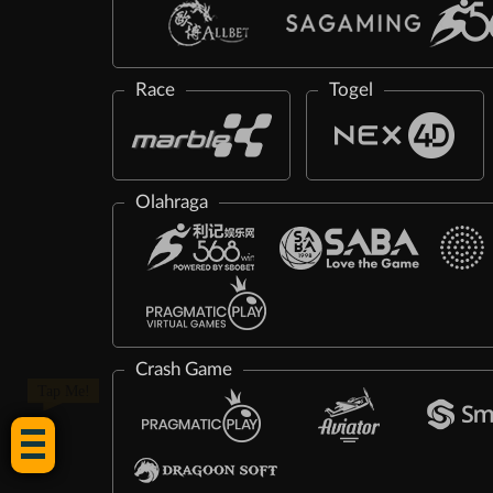
Race
Togel
Olahraga
Crash Game
Tap Me!