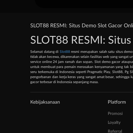
SLOT88 RESMI: Situs Demo Slot Gacor Onli
SLOT88 RESMI: Situs 
Selamat datang di
Slot88
resmi merupakan salah satu situs demo s
tidak akan kecewa, dikarenakan selain fasilitas web yang sangat 
service online 24 jam ramah dan sopan. Slot demo gacor ataup
untuk membuat para pemain merasakan kenyamanan yang tak bisa di
seru terkemuka di Indonesia seperti Pragmatic Play, Slot88, Pg S
pengorbanan dan kerja keras yang sangat amat besar, sehingga 
gacor terbesar di Indonesia sepanjang masa.
Kebijaksanaan
Platform
Promosi
Loyalty
Referral