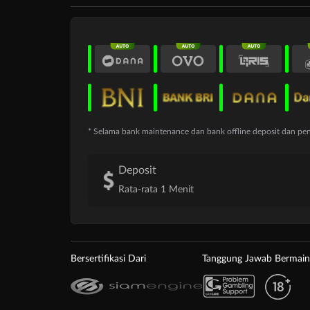
* Selama bank maintenance dan bank offline deposit dan pen
Deposit
Rata-rata 1 Menit
Bersertifikasi Dari
Tanggung Jawab Bermain