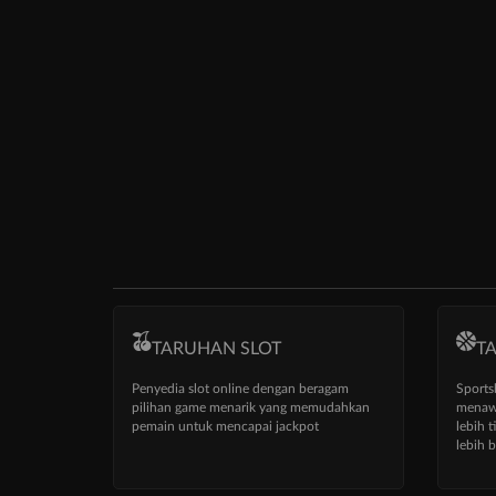
TARUHAN SLOT
T
Penyedia slot online dengan beragam
Sports
pilihan game menarik yang memudahkan
menawa
pemain untuk mencapai jackpot
lebih 
lebih 