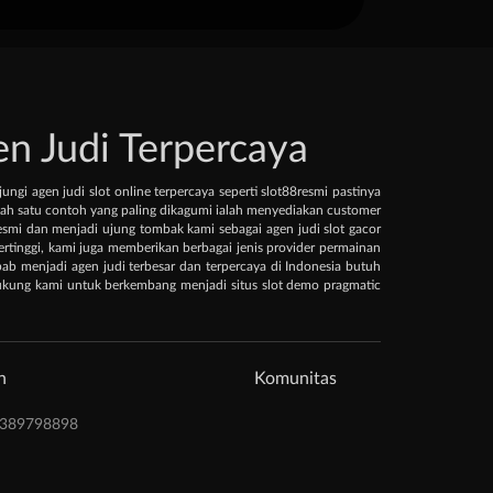
n Judi Terpercaya
gi agen judi slot online terpercaya seperti slot88resmi pastinya
salah satu contoh yang paling dikagumi ialah menyediakan customer
esmi dan menjadi ujung tombak kami sebagai agen judi slot gacor
ertinggi, kami juga memberikan berbagai jenis provider permainan
bab menjadi agen judi terbesar dan terpercaya di Indonesia butuh
dukung kami untuk berkembang menjadi situs slot demo pragmatic
n
Komunitas
389798898