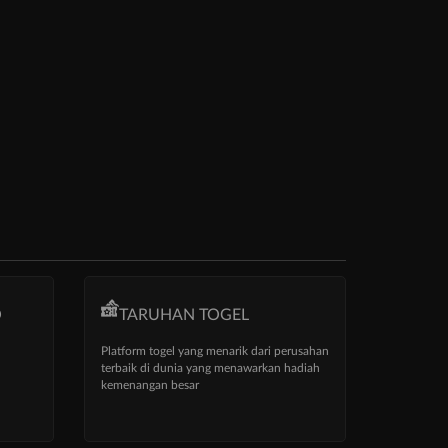
O
TARUHAN TOGEL
Platform togel yang menarik dari perusahan
terbaik di dunia yang menawarkan hadiah
kemenangan besar