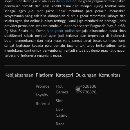
sopan. Slot demo gacor ataupun
demo slot
online gratis pragmatic merupakan
penemuan terbaik dari situs slot88 resmi dan menjadi ujung tombak kami
sebagai agen judi slot gacor untuk membuat para pemain merasakan
kenyamanan yang tak bisa didapatkan di situs gacor terpercaya lainnya dan
selaku agen slot online kualitas tertinggi, kami juga memberikan berbagai jenis
provider permainan seru terkemuka di Indonesia seperti Pragmatic Play, Slot88,
Pg Slot. Selain itu, Demo
slot gacor online
sengaja diluncurkan pada situs
slot88resmi sebab menjadi agen judi terbesar dan terpercaya di Indonesia
butuh pengorbanan dan kerja keras yang sangat amat besar, sehingga kami
sangat berharap kepada para pemain juga untuk terus berkontribusi serta
mendukung kami untuk berkembang menjadi situs slot demo pragmatic gacor
terbesar di Indonesia sepanjang masa.
Kebijaksanaan
Platform
Kategori
Dukungan
Komunitas
Promosi
Hot
+628138
Games
9798898
Loyalty
Slots
Referral
Live
Casino
Race