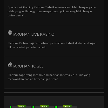
Sportsbook Gaming Platform Terbaik menawarkan lebih banyak game,
odds yang lebih tinggi, dan menyediakan pilihan yang lebih banyak
untuk pemain.
TARUHAN LIVE KASINO
Platform Pilihan bagi perusahaan-perusahaan terbaik di dunia, dengan
pilihan variasi game terbanyak
TARUHAN TOGEL
Platform togel yang menarik dari perusahan terbaik di dunia yang
menawarkan hadiah kemenangan besar