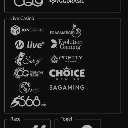
Live Casino
Race
Togel