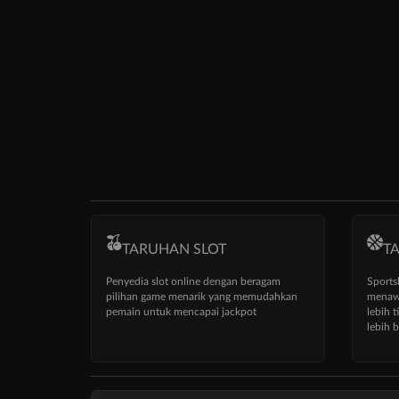
TARUHAN SLOT
T
Penyedia slot online dengan beragam
Sports
pilihan game menarik yang memudahkan
menawa
pemain untuk mencapai jackpot
lebih 
lebih 