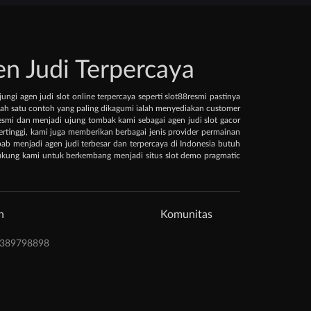
n Judi Terpercaya
gi agen judi slot online terpercaya seperti slot88resmi pastinya
salah satu contoh yang paling dikagumi ialah menyediakan customer
esmi dan menjadi ujung tombak kami sebagai agen judi slot gacor
ertinggi, kami juga memberikan berbagai jenis provider permainan
bab menjadi agen judi terbesar dan terpercaya di Indonesia butuh
dukung kami untuk berkembang menjadi situs slot demo pragmatic
n
Komunitas
389798898