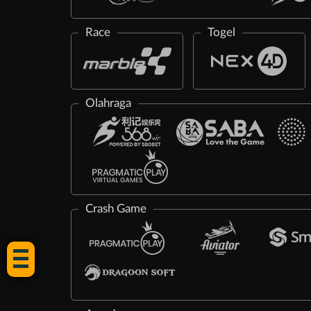
Race
Togel
Olahraga
Crash Game
Tap Me!