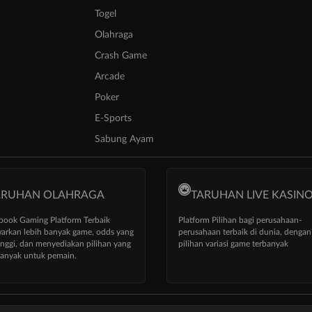
Togel
Olahraga
Crash Game
Arcade
Poker
E-Sports
Sabung Ayam
ARUHAN OLAHRAGA
TARUHAN LIVE KASIN
book Gaming Platform Terbaik
Platform Pilihan bagi perusahaan-
rkan lebih banyak game, odds yang
perusahaan terbaik di dunia, dengan
tinggi, dan menyediakan pilihan yang
pilihan variasi game terbanyak
banyak untuk pemain.