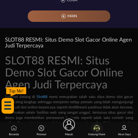
COBA
MAIN
SLOT88 RESMI: Situs Demo Slot Gacor Online Agen
Judi Terpercaya
SLOT88 RESMI: Situs
Demo Slot Gacor Online
Agen Judi Terpercaya
Tap Me!
Selamat datang di
Slot88
resmi merupakan salah satu situs demo slot gacor
fitur paling lengkap sehingga menjamin setiap pemain yang telah mengunjungi
agen judi slot online terpercaya seperti slot88resmi pastinya tidak akan kecewa,
dikarenakan selain fasilitas web yang sangat unggul, tentunya situs gacor slot
demo juga memberikan penawaran fantastis seperti salah satu contoh yang
paling dikagumi ialah menyediakan customer service online 24 jam ramah dan
sopan. Slot demo gacor ataupun
demo slot
online gratis pragmatic merupakan
penemuan terbaik dari situs slot88 resmi dan menjadi ujung tombak kami
Beranda
Promosi
Masuk
Hubungi Kami
Akun Saya