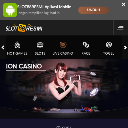
×
SLOT88RESMI Aplikasi Mobile
UNDUH
Jangan tampilkan lagi hari ini
HOT GAMES
SLOTS
LIVE CASINO
RACE
TOGEL
OL