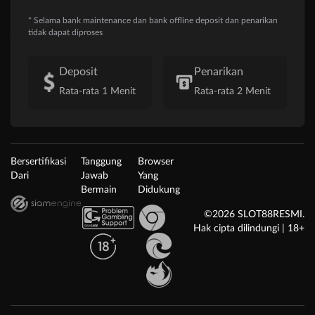
* Selama bank maintenance dan bank offline deposit dan penarikan
tidak dapat diproses
Deposit
Penarikan
Rata-rata 1 Menit
Rata-rata 2 Menit
Bersertifikasi
Tanggung
Browser
Dari
Jawab
Yang
Bermain
Didukung
©2026 SLOT88RESMI.
Hak cipta dilindungi | 18+