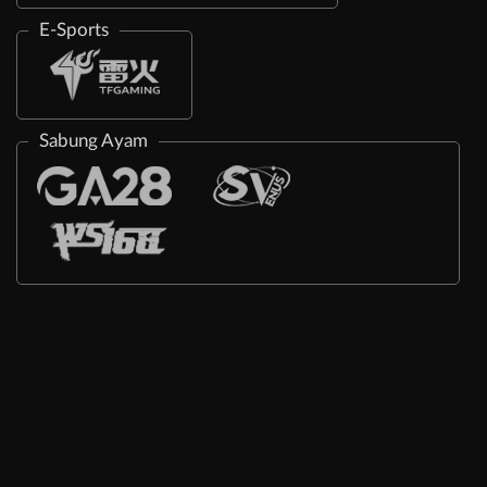
E-Sports
Sabung Ayam