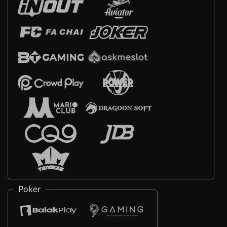
Poker