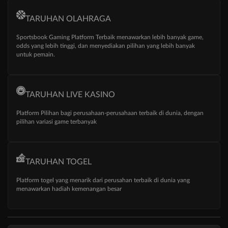
TARUHAN OLAHRAGA
Sportsbook Gaming Platform Terbaik menawarkan lebih banyak game,
odds yang lebih tinggi, dan menyediakan pilihan yang lebih banyak
untuk pemain.
TARUHAN LIVE KASINO
Platform Pilihan bagi perusahaan-perusahaan terbaik di dunia, dengan
pilihan variasi game terbanyak
TARUHAN TOGEL
Platform togel yang menarik dari perusahan terbaik di dunia yang
menawarkan hadiah kemenangan besar