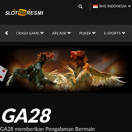
BHS INDONESIA
GA
CRASH GAME
ARCADE
POKER
E-SPORTS
GA28
GA28 memberikan Pengalaman Bermain