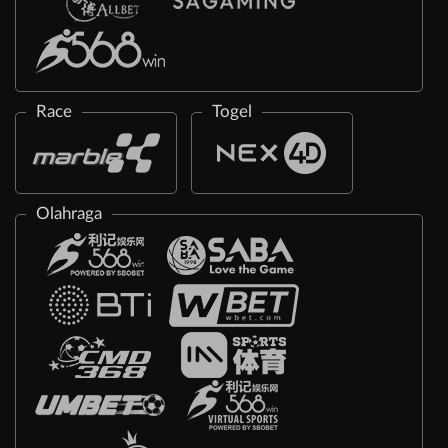
Race
Togel
Olahraga