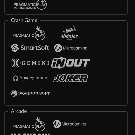
Crash Game
Arcade