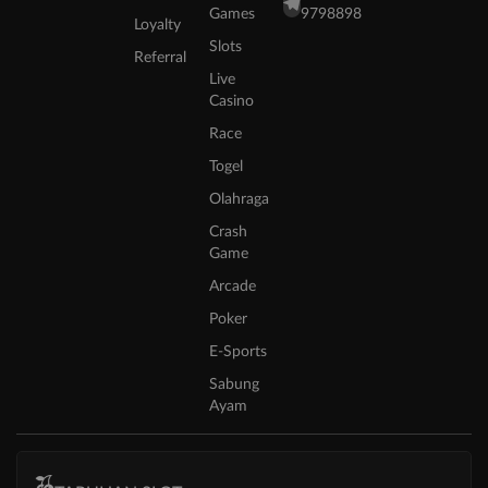
Games
9798898
Loyalty
Slots
Referral
Live
Casino
Race
Togel
Olahraga
Crash
Game
Arcade
Poker
E-Sports
Sabung
Ayam