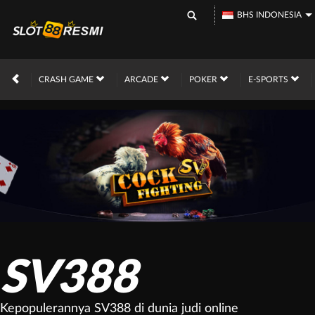
BHS INDONESIA
GA
CRASH GAME
ARCADE
POKER
E-SPORTS
SV388
Kepopulerannya SV388 di dunia judi online