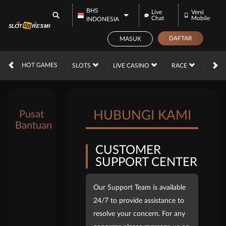
BHS
Live
Versi
Chat
Mobile
INDONESIA
DAFTAR
MASUK
HOT GAMES
SLOTS
LIVE CASINO
RACE
TOG
HUBUNGI KAMI
Pusat
Bantuan
CUSTOMER
SUPPORT CENTER
Our Support Team is available
24/7 to provide assistance to
resolve your concern. For any