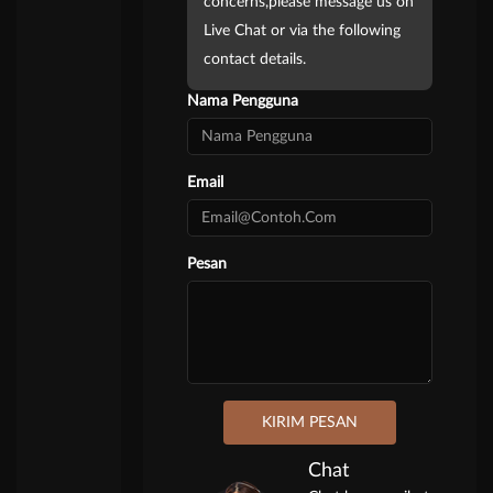
concerns,please message us on
Live Chat or via the following
contact details.
Nama Pengguna
Email
Pesan
Chat