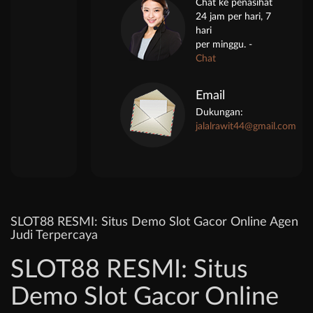
Chat ke penasihat
24 jam per hari, 7
hari
per minggu. -
Chat
Email
Dukungan:
jalalrawit44@gmail.com
SLOT88 RESMI: Situs Demo Slot Gacor Online Agen
Judi Terpercaya
SLOT88 RESMI: Situs
Demo Slot Gacor Online