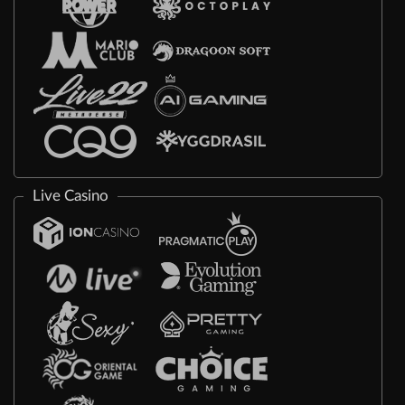
Live Casino