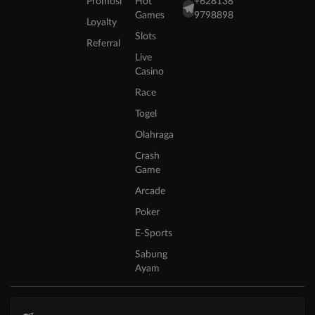
Promosi
Hot
+628138
Games
9798898
Loyalty
Slots
Referral
Live
Casino
Race
Togel
Olahraga
Crash
Game
Arcade
Poker
E-Sports
Sabung
Ayam