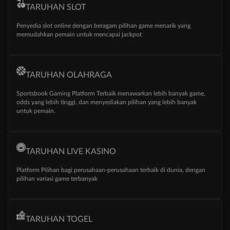
TARUHAN SLOT
Penyedia slot online dengan beragam pilihan game menarik yang
memudahkan pemain untuk mencapai jackpot
TARUHAN OLAHRAGA
Sportsbook Gaming Platform Terbaik menawarkan lebih banyak game,
odds yang lebih tinggi, dan menyediakan pilihan yang lebih banyak
untuk pemain.
TARUHAN LIVE KASINO
Platform Pilihan bagi perusahaan-perusahaan terbaik di dunia, dengan
pilihan variasi game terbanyak
TARUHAN TOGEL