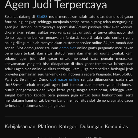
Agen Judi Terpercaya
Selamat datang di
Slot88
resmi merupakan salah satu situs demo slot gacor
fitur paling lengkap sehingga menjamin setiap pemain yang telah mengunjungi
agen judi slot online terpercaya seperti slot88resmi pastinya tidak akan kecewa,
dikarenakan selain fasilitas web yang sangat unggul, tentunya situs gacor slot
demo juga memberikan penawaran fantastis seperti salah satu contoh yang
paling dikagumi ialah menyediakan customer service online 24 jam ramah dan
sopan. Slot demo gacor ataupun
demo slot
online gratis pragmatic merupakan
penemuan terbaik dari situs slot88 resmi dan menjadi ujung tombak kami
sebagai agen judi slot gacor untuk membuat para pemain merasakan
kenyamanan yang tak bisa didapatkan di situs gacor terpercaya lainnya dan
selaku agen slot online kualitas tertinggi, kami juga memberikan berbagai jenis
provider permainan seru terkemuka di Indonesia seperti Pragmatic Play, Slot88,
Pg Slot. Selain itu, Demo
slot gacor online
sengaja diluncurkan pada situs
slot88resmi sebab menjadi agen judi terbesar dan terpercaya di Indonesia
butuh pengorbanan dan kerja keras yang sangat amat besar, sehingga kami
sangat berharap kepada para pemain juga untuk terus berkontribusi serta
mendukung kami untuk berkembang menjadi situs slot demo pragmatic gacor
terbesar di Indonesia sepanjang masa.
Kebijaksanaan
Platform
Kategori
Dukungan
Komunitas