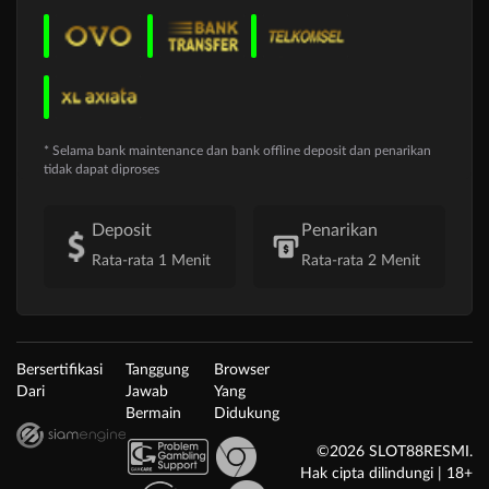
* Selama bank maintenance dan bank offline deposit dan penarikan
tidak dapat diproses
Deposit
Penarikan
Rata-rata 1 Menit
Rata-rata 2 Menit
Bersertifikasi
Tanggung
Browser
Dari
Jawab
Yang
Bermain
Didukung
©2026 SLOT88RESMI.
Hak cipta dilindungi | 18+