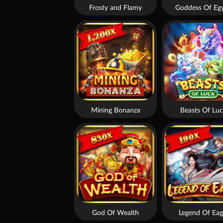
Frosty and Flamy
Goddess Of Eg
Mining Bonanza
Beasts Of Luc
God Of Wealth
Legend Of Eag