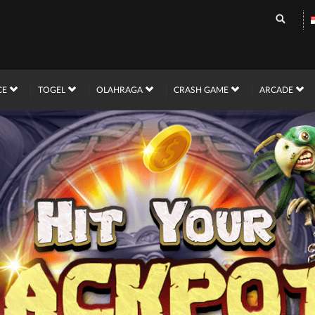
CE
TOGEL
OLAHRAGA
CRASH GAME
ARCADE