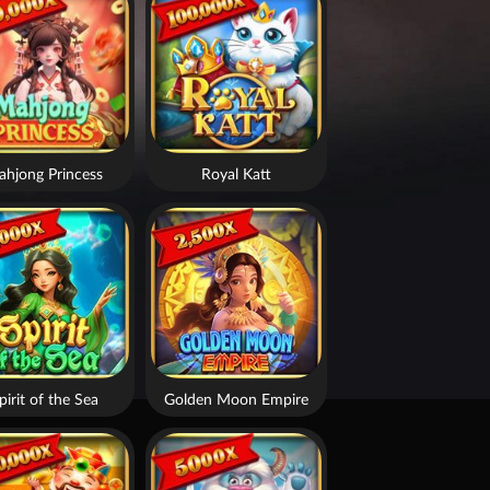
hjong Princess
Royal Katt
pirit of the Sea
Golden Moon Empire