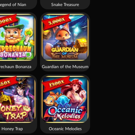
Legend of Nian
Snake Treasure
rechaun Bonanza
Guardian of the Museum
Honey Trap
Oceanic Melodies