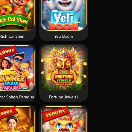
Rich Cai Shen
Yeti Boom
r Splash Paradise
Fortune Jewels I