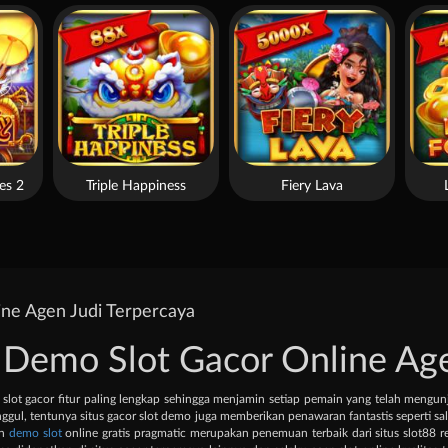
es 2
Triple Happiness
Fiery Lava
ne Agen Judi Terpercaya
Demo Slot Gacor Online Age
lot gacor fitur paling lengkap sehingga menjamin setiap pemain yang telah mengunjun
unggul, tentunya situs gacor slot demo juga memberikan penawaran fantastis seperti 
un
demo slot
online gratis pragmatic merupakan penemuan terbaik dari situs slot88 r