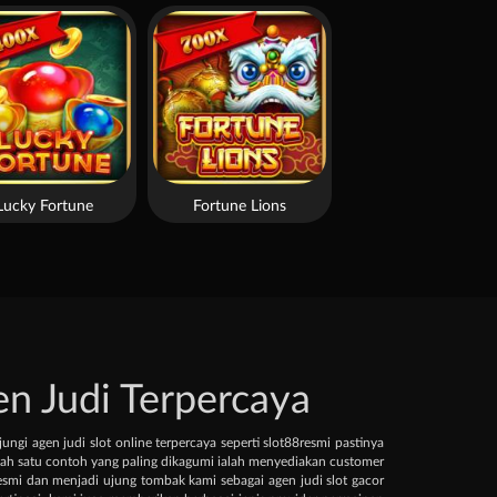
Lucky Fortune
Fortune Lions
n Judi Terpercaya
gi agen judi slot online terpercaya seperti slot88resmi pastinya
salah satu contoh yang paling dikagumi ialah menyediakan customer
esmi dan menjadi ujung tombak kami sebagai agen judi slot gacor