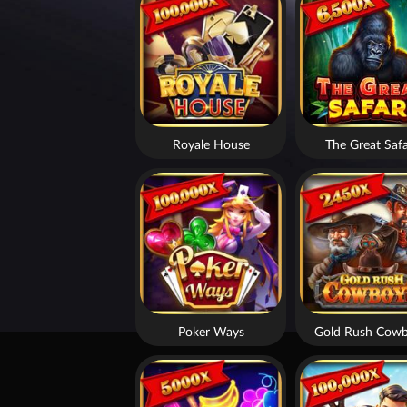
Royale House
The Great Safa
Poker Ways
Gold Rush Cow