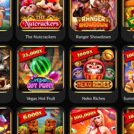
The Nutcrackers
Ranger Showdown
Vegas Hot Fruit
Neko Riches
Summe