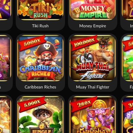
Tiki Rush
Money Empire
I
s
Caribbean Riches
Muay Thai Fighter
F