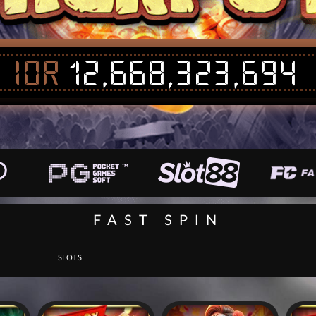
IDR
12,668,323,694
FAST SPIN
SLOTS