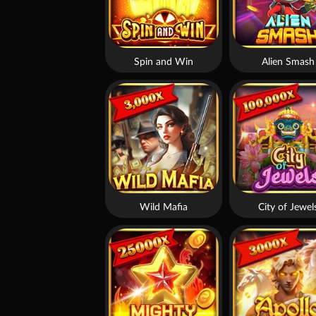
Spin and Win
Alien Smash
Wild Mafia
City of Jewel