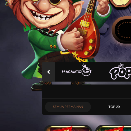
SEMUA PERMAINAN
TOP 20