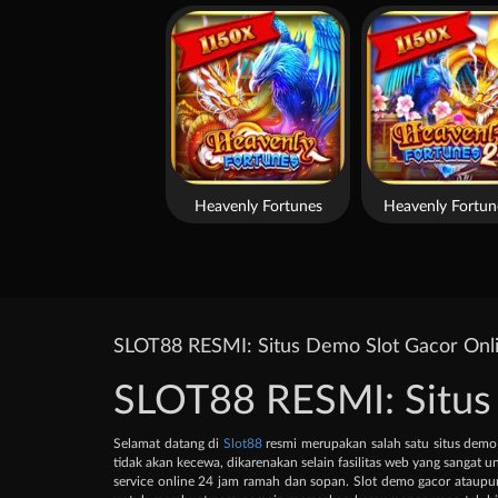
Heavenly Fortunes
Heavenly Fortun
SLOT88 RESMI: Situs Demo Slot Gacor Onli
SLOT88 RESMI: Situs 
Selamat datang di
Slot88
resmi merupakan salah satu situs demo s
tidak akan kecewa, dikarenakan selain fasilitas web yang sangat 
service online 24 jam ramah dan sopan. Slot demo gacor ataup