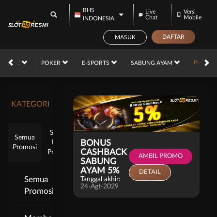
BHS
Live
Versi
Chat
Mobile
INDONESIA
DAFTAR
MASUK
PROMOS
ARCADE
POKER
E-SPORTS
SABUNG AYAM
KATEGORI
Semua
Semua
Event
BONUS
Promosi
CASHBACK
Provider
AMBIL PROMO
SABUNG
AYAM 5%
DETAIL
Semua
Tanggal akhir:
24-Agt-2029
Promosi