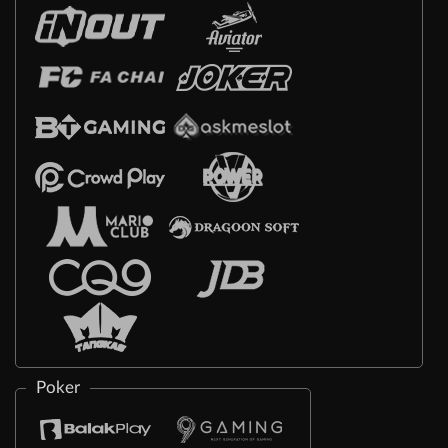
Poker