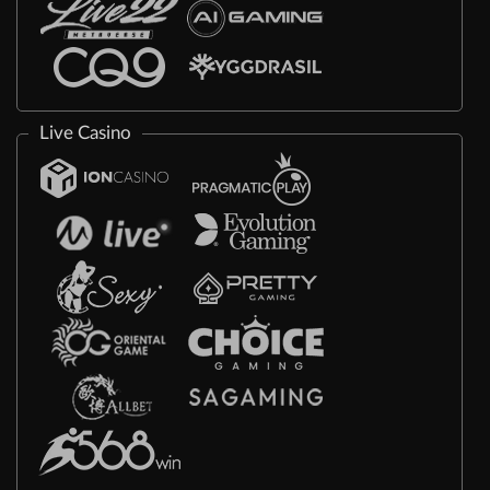
Live Casino