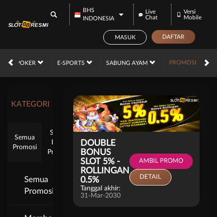
BHS
Live
Versi
Chat
Mobile
INDONESIA
DAFTAR
MASUK
PROMOSI
POKER
E-SPORTS
SABUNG AYAM
KATEGORI
Semua
Semua
Event
DOUBLE
Promosi
BONUS
Provider
SLOT 5% -
AMBIL PROMO
ROLLINGAN
DETAIL
Semua
0.5%
Tanggal akhir:
Promosi
31-Mar-2030