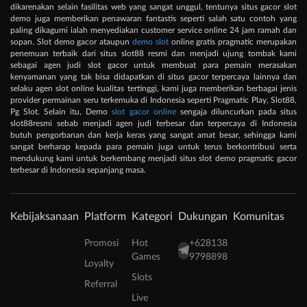
dikarenakan selain fasilitas web yang sangat unggul, tentunya situs gacor slot
demo juga memberikan penawaran fantastis seperti salah satu contoh yang
paling dikagumi ialah menyediakan customer service online 24 jam ramah dan
sopan. Slot demo gacor ataupun
demo slot
online gratis pragmatic merupakan
penemuan terbaik dari situs slot88 resmi dan menjadi ujung tombak kami
sebagai agen judi slot gacor untuk membuat para pemain merasakan
kenyamanan yang tak bisa didapatkan di situs gacor terpercaya lainnya dan
selaku agen slot online kualitas tertinggi, kami juga memberikan berbagai jenis
provider permainan seru terkemuka di Indonesia seperti Pragmatic Play, Slot88,
Pg Slot. Selain itu, Demo
slot gacor online
sengaja diluncurkan pada situs
slot88resmi sebab menjadi agen judi terbesar dan terpercaya di Indonesia
butuh pengorbanan dan kerja keras yang sangat amat besar, sehingga kami
sangat berharap kepada para pemain juga untuk terus berkontribusi serta
mendukung kami untuk berkembang menjadi situs slot demo pragmatic gacor
terbesar di Indonesia sepanjang masa.
Kebijaksanaan
Platform
Kategori
Dukungan
Komunitas
Promosi
Hot
+628138
Games
9798898
Loyalty
Slots
Referral
Live