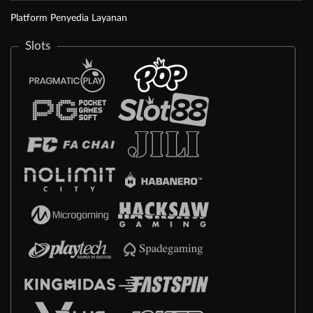
Platform Penyedia Layanan
Slots