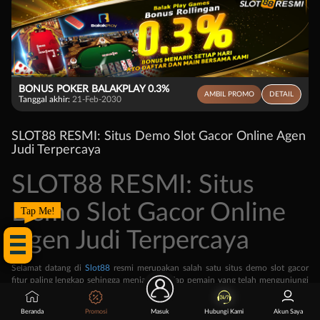
BONUS POKER BALAKPLAY 0.3%
AMBIL PROMO
DETAIL
Tanggal akhir:
21-Feb-2030
SLOT88 RESMI: Situs Demo Slot Gacor Online Agen
Judi Terpercaya
SLOT88 RESMI: Situs
Demo Slot Gacor Online
Tap Me!
Agen Judi Terpercaya
Selamat datang di
Slot88
resmi merupakan salah satu situs demo slot gacor
fitur paling lengkap sehingga menjamin setiap pemain yang telah mengunjungi
agen judi slot online terpercaya seperti slot88resmi pastinya tidak akan kecewa,
dikarenakan selain fasilitas web yang sangat unggul, tentunya situs gacor slot
Beranda
Promosi
Masuk
Hubungi Kami
Akun Saya
demo juga memberikan penawaran fantastis seperti salah satu contoh yang