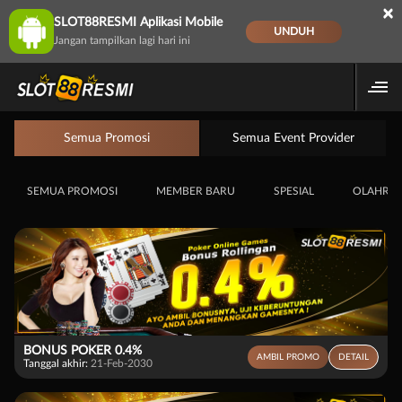
×
SLOT88RESMI Aplikasi Mobile
UNDUH
Jangan tampilkan lagi hari ini
Semua Promosi
Semua Event Provider
SEMUA PROMOSI
MEMBER BARU
SPESIAL
OLAHRA
BONUS POKER 0.4%
AMBIL PROMO
DETAIL
Tanggal akhir:
21-Feb-2030